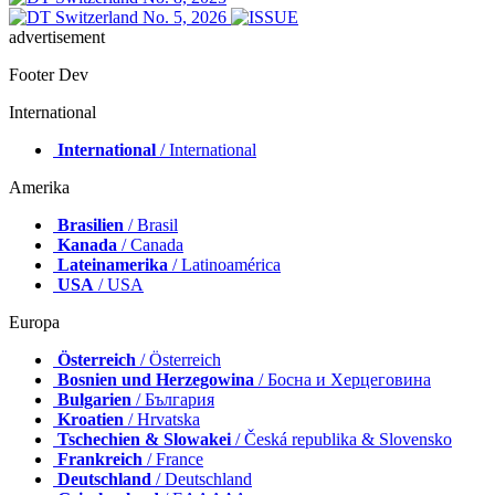
advertisement
Footer Dev
International
International
/ International
Amerika
Brasilien
/ Brasil
Kanada
/ Canada
Lateinamerika
/ Latinoamérica
USA
/ USA
Europa
Österreich
/ Österreich
Bosnien und Herzegowina
/ Босна и Херцеговина
Bulgarien
/ България
Kroatien
/ Hrvatska
Tschechien & Slowakei
/ Česká republika & Slovensko
Frankreich
/ France
Deutschland
/ Deutschland