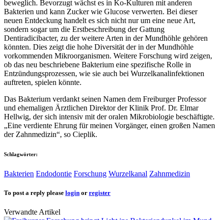
beweglich. Bevorzugt wächst es in Ko-Kulturen mit anderen
Bakterien und kann Zucker wie Glucose verwerten. Bei dieser
neuen Entdeckung handelt es sich nicht nur um eine neue Art,
sondern sogar um die Erstbeschreibung der Gattung
Dentiradicibacter, zu der weitere Arten in der Mundhöhle gehören
könnten. Dies zeigt die hohe Diversität der in der Mundhöhle
vorkommenden Mikroorganismen. Weitere Forschung wird zeigen,
ob das neu beschriebene Bakterium eine spezifische Rolle in
Entzündungsprozessen, wie sie auch bei Wurzelkanalinfektionen
auftreten, spielen könnte.
Das Bakterium verdankt seinen Namen dem Freiburger Professor
und ehemaligen Ärztlichen Direktor der Klinik Prof. Dr. Elmar
Hellwig, der sich intensiv mit der oralen Mikrobiologie beschäftigte.
„Eine verdiente Ehrung für meinen Vorgänger, einen großen Namen
der Zahnmedizin“, so Cieplik.
Schlagwörter:
Bakterien
Endodontie
Forschung
Wurzelkanal
Zahnmedizin
To post a reply please
login
or
register
Verwandte Artikel