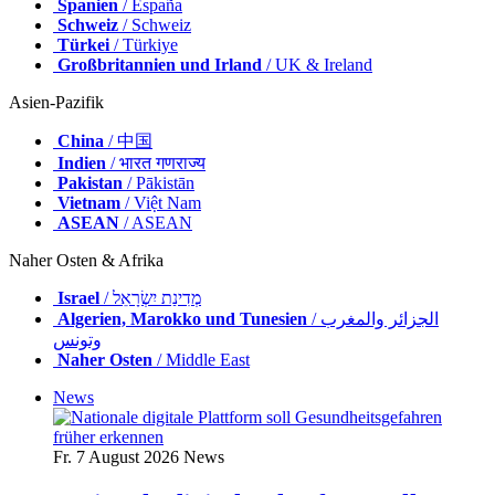
Spanien
/ España
Schweiz
/ Schweiz
Türkei
/ Türkiye
Großbritannien und Irland
/ UK & Ireland
Asien-Pazifik
China
/ 中国
Indien
/ भारत गणराज्य
Pakistan
/ Pākistān
Vietnam
/ Việt Nam
ASEAN
/ ASEAN
Naher Osten & Afrika
Israel
/ מְדִינַת יִשְׂרָאֵל
Algerien, Marokko und Tunesien
/ الجزائر والمغرب
وتونس
Naher Osten
/ Middle East
News
Fr. 7 August 2026
News