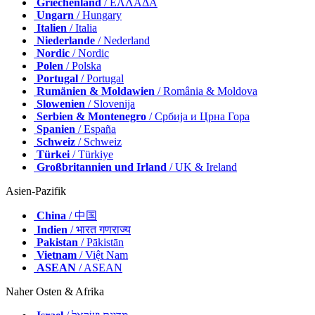
Griechenland
/ ΕΛΛΑΔΑ
Ungarn
/ Hungary
Italien
/ Italia
Niederlande
/ Nederland
Nordic
/ Nordic
Polen
/ Polska
Portugal
/ Portugal
Rumänien & Moldawien
/ România & Moldova
Slowenien
/ Slovenija
Serbien & Montenegro
/ Србија и Црна Гора
Spanien
/ España
Schweiz
/ Schweiz
Türkei
/ Türkiye
Großbritannien und Irland
/ UK & Ireland
Asien-Pazifik
China
/ 中国
Indien
/ भारत गणराज्य
Pakistan
/ Pākistān
Vietnam
/ Việt Nam
ASEAN
/ ASEAN
Naher Osten & Afrika