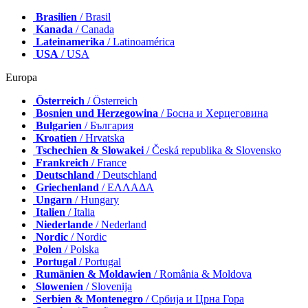
Brasilien
/ Brasil
Kanada
/ Canada
Lateinamerika
/ Latinoamérica
USA
/ USA
Europa
Österreich
/ Österreich
Bosnien und Herzegowina
/ Босна и Херцеговина
Bulgarien
/ България
Kroatien
/ Hrvatska
Tschechien & Slowakei
/ Česká republika & Slovensko
Frankreich
/ France
Deutschland
/ Deutschland
Griechenland
/ ΕΛΛΑΔΑ
Ungarn
/ Hungary
Italien
/ Italia
Niederlande
/ Nederland
Nordic
/ Nordic
Polen
/ Polska
Portugal
/ Portugal
Rumänien & Moldawien
/ România & Moldova
Slowenien
/ Slovenija
Serbien & Montenegro
/ Србија и Црна Гора