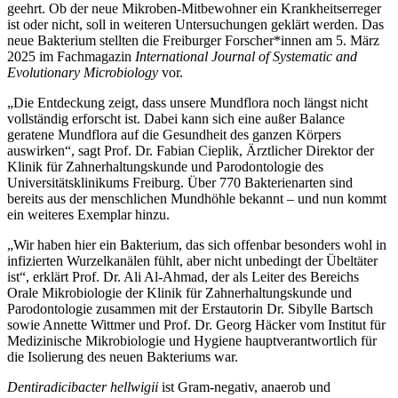
geehrt. Ob der neue Mikroben-Mitbewohner ein Krankheitserreger
ist oder nicht, soll in weiteren Untersuchungen geklärt werden. Das
neue Bakterium stellten die Freiburger Forscher*innen am 5. März
2025 im Fachmagazin
International Journal of Systematic and
Evolutionary Microbiology
vor.
„Die Entdeckung zeigt, dass unsere Mundflora noch längst nicht
vollständig erforscht ist. Dabei kann sich eine außer Balance
geratene Mundflora auf die Gesundheit des ganzen Körpers
auswirken“, sagt Prof. Dr. Fabian Cieplik, Ärztlicher Direktor der
Klinik für Zahnerhaltungskunde und Parodontologie des
Universitätsklinikums Freiburg. Über 770 Bakterienarten sind
bereits aus der menschlichen Mundhöhle bekannt – und nun kommt
ein weiteres Exemplar hinzu.
„Wir haben hier ein Bakterium, das sich offenbar besonders wohl in
infizierten Wurzelkanälen fühlt, aber nicht unbedingt der Übeltäter
ist“, erklärt Prof. Dr. Ali Al-Ahmad, der als Leiter des Bereichs
Orale Mikrobiologie der Klinik für Zahnerhaltungskunde und
Parodontologie zusammen mit der Erstautorin Dr. Sibylle Bartsch
sowie Annette Wittmer und Prof. Dr. Georg Häcker vom Institut für
Medizinische Mikrobiologie und Hygiene hauptverantwortlich für
die Isolierung des neuen Bakteriums war.
Dentiradicibacter hellwigii
ist Gram-negativ, anaerob und