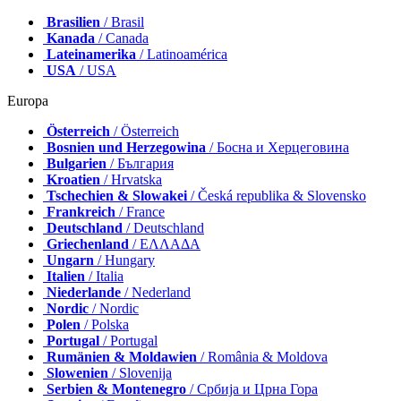
Brasilien
/ Brasil
Kanada
/ Canada
Lateinamerika
/ Latinoamérica
USA
/ USA
Europa
Österreich
/ Österreich
Bosnien und Herzegowina
/ Босна и Херцеговина
Bulgarien
/ България
Kroatien
/ Hrvatska
Tschechien & Slowakei
/ Česká republika & Slovensko
Frankreich
/ France
Deutschland
/ Deutschland
Griechenland
/ ΕΛΛΑΔΑ
Ungarn
/ Hungary
Italien
/ Italia
Niederlande
/ Nederland
Nordic
/ Nordic
Polen
/ Polska
Portugal
/ Portugal
Rumänien & Moldawien
/ România & Moldova
Slowenien
/ Slovenija
Serbien & Montenegro
/ Србија и Црна Гора