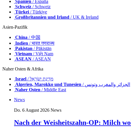
Spanien
/ España
Schweiz
/ Schweiz
Türkei
/ Türkiye
Großbritannien und Irland
/ UK & Ireland
Asien-Pazifik
China
/ 中国
Indien
/ भारत गणराज्य
Pakistan
/ Pākistān
Vietnam
/ Việt Nam
ASEAN
/ ASEAN
Naher Osten & Afrika
Israel
/ מְדִינַת יִשְׂרָאֵל
Algerien, Marokko und Tunesien
/ الجزائر والمغرب وتونس
Naher Osten
/ Middle East
News
Do. 6 August 2026
News
Nach der Weisheitszahn-OP: Milch wo