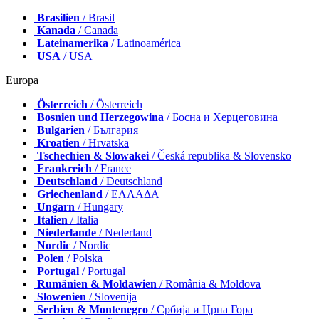
Brasilien
/ Brasil
Kanada
/ Canada
Lateinamerika
/ Latinoamérica
USA
/ USA
Europa
Österreich
/ Österreich
Bosnien und Herzegowina
/ Босна и Херцеговина
Bulgarien
/ България
Kroatien
/ Hrvatska
Tschechien & Slowakei
/ Česká republika & Slovensko
Frankreich
/ France
Deutschland
/ Deutschland
Griechenland
/ ΕΛΛΑΔΑ
Ungarn
/ Hungary
Italien
/ Italia
Niederlande
/ Nederland
Nordic
/ Nordic
Polen
/ Polska
Portugal
/ Portugal
Rumänien & Moldawien
/ România & Moldova
Slowenien
/ Slovenija
Serbien & Montenegro
/ Србија и Црна Гора