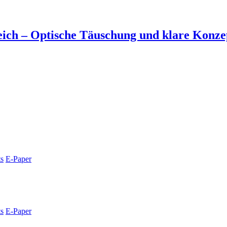
ich – Optische Täuschung und klare Konzep
s
E-Paper
s
E-Paper