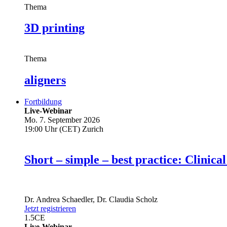
Thema
3D printing
Thema
aligners
Fortbildung
Live-Webinar
Mo. 7. September 2026
19:00 Uhr (CET) Zurich
Short – simple – best practice: Clin
Dr.
Andrea Schaedler
,
Dr.
Claudia Scholz
Jetzt registrieren
1.5
CE
Live-Webinar