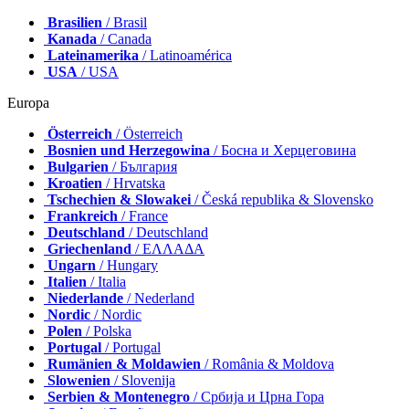
Brasilien
/ Brasil
Kanada
/ Canada
Lateinamerika
/ Latinoamérica
USA
/ USA
Europa
Österreich
/ Österreich
Bosnien und Herzegowina
/ Босна и Херцеговина
Bulgarien
/ България
Kroatien
/ Hrvatska
Tschechien & Slowakei
/ Česká republika & Slovensko
Frankreich
/ France
Deutschland
/ Deutschland
Griechenland
/ ΕΛΛΑΔΑ
Ungarn
/ Hungary
Italien
/ Italia
Niederlande
/ Nederland
Nordic
/ Nordic
Polen
/ Polska
Portugal
/ Portugal
Rumänien & Moldawien
/ România & Moldova
Slowenien
/ Slovenija
Serbien & Montenegro
/ Србија и Црна Гора