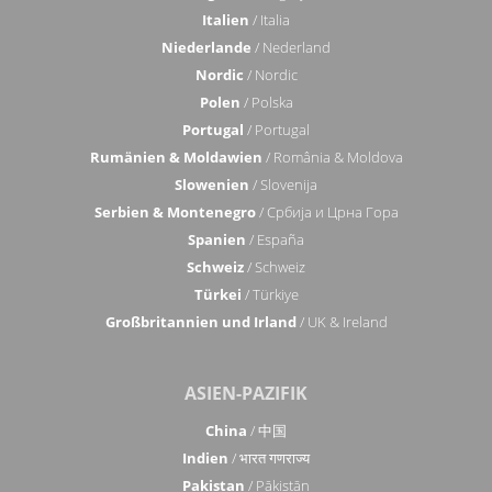
Italien
/ Italia
Niederlande
/ Nederland
Nordic
/ Nordic
Polen
/ Polska
Portugal
/ Portugal
Rumänien & Moldawien
/ România & Moldova
Slowenien
/ Slovenija
Serbien & Montenegro
/ Србија и Црна Гора
Spanien
/ España
Schweiz
/ Schweiz
Türkei
/ Türkiye
Großbritannien und Irland
/ UK & Ireland
ASIEN-PAZIFIK
China
/ 中国
Indien
/ भारत गणराज्य
Pakistan
/ Pākistān