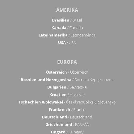
AMERIKA
Brasilien
/ Brasil
Kanada
/ Canada
Lateinamerika
/ Latinoamérica
USA
/ USA
EUROPA
Österreich
/ Österreich
Bosnien und Herzegowina
/ Босна и Херцеговина
Bulgarien
/ България
Kroatien
/ Hrvatska
Tschechien & Slowakei
/ Česká republika & Slovensko
Frankreich
/ France
Deutschland
/ Deutschland
Griechenland
/ ΕΛΛΑΔΑ
Ungarn
/ Hungary