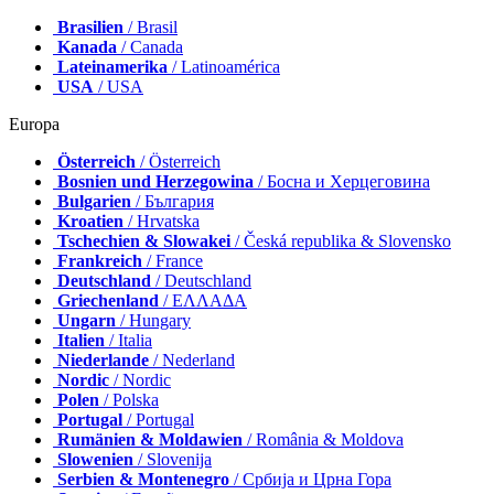
Brasilien
/ Brasil
Kanada
/ Canada
Lateinamerika
/ Latinoamérica
USA
/ USA
Europa
Österreich
/ Österreich
Bosnien und Herzegowina
/ Босна и Херцеговина
Bulgarien
/ България
Kroatien
/ Hrvatska
Tschechien & Slowakei
/ Česká republika & Slovensko
Frankreich
/ France
Deutschland
/ Deutschland
Griechenland
/ ΕΛΛΑΔΑ
Ungarn
/ Hungary
Italien
/ Italia
Niederlande
/ Nederland
Nordic
/ Nordic
Polen
/ Polska
Portugal
/ Portugal
Rumänien & Moldawien
/ România & Moldova
Slowenien
/ Slovenija
Serbien & Montenegro
/ Србија и Црна Гора