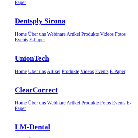
Paper
Dentsply Sirona
Home
Über uns
Webinare
Artikel
Produkte
Videos
Fotos
Events
E-Paper
UnionTech
Home
Über uns
Artikel
Produkte
Videos
Events
E-Paper
ClearCorrect
Home
Über uns
Webinare
Artikel
Produkte
Fotos
Events
E-
Paper
LM-Dental