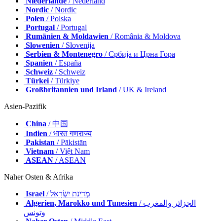
Niederlande
/ Nederland
Nordic
/ Nordic
Polen
/ Polska
Portugal
/ Portugal
Rumänien & Moldawien
/ România & Moldova
Slowenien
/ Slovenija
Serbien & Montenegro
/ Србија и Црна Гора
Spanien
/ España
Schweiz
/ Schweiz
Türkei
/ Türkiye
Großbritannien und Irland
/ UK & Ireland
Asien-Pazifik
China
/ 中国
Indien
/ भारत गणराज्य
Pakistan
/ Pākistān
Vietnam
/ Việt Nam
ASEAN
/ ASEAN
Naher Osten & Afrika
Israel
/ מְדִינַת יִשְׂרָאֵל
Algerien, Marokko und Tunesien
/ الجزائر والمغرب
وتونس