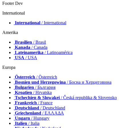
Footer Dev
International
International
/ International
Amerika
Brasilien
/ Brasil
Kanada
/ Canada
Lateinamerika
/ Latinoamérica
USA
/ USA
Europa
Österreich
/ Österreich
Bosnien und Herzegowina
/ Босна и Херцеговина
Bulgarien
/ България
Kroatien
/ Hrvatska
Tschechien & Slowakei
/ Česká republika & Slovensko
Frankreich
/ France
Deutschland
/ Deutschland
Griechenland
/ ΕΛΛΑΔΑ
Ungarn
/ Hungary
Italien
/ Italia