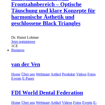
Frontzahnbereich – Optische
Täuschung und klare Konzepte für
harmonische Ästhetik und
geschlossene Black Triangles
Dr.
Hanni Lohmar
Jetzt registrieren
1
CE
Business
van der Ven
Home
Über uns
Webinare
Artikel
Produkte
Videos
Fotos
Events
E-Paper
FDI World Dental Federation
Home
Über uns
Webinare
Artikel
Videos
Fotos
Events
E-