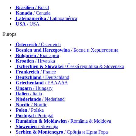
Brasilien
/ Brasil
Kanada
/ Canada
Lateinamerika
/ Latinoamérica
USA
/ USA
Europa
Österreich
/ Österreich
Bosnien und Herzegowina
/ Босна и Херцеговина
Bulgarien
/ България
Kroatien
/ Hrvatska
Tschechien & Slowakei
/ Česká republika & Slovensko
Frankreich
/ France
Deutschland
/ Deutschland
Griechenland
/ ΕΛΛΑΔΑ
Ungarn
/ Hungary
Italien
/ Italia
Niederlande
/ Nederland
Nordic
/ Nordic
Polen
/ Polska
Portugal
/ Portugal
Rumänien & Moldawien
/ România & Moldova
Slowenien
/ Slovenija
Serbien & Montenegro
/ Србија и Црна Гора