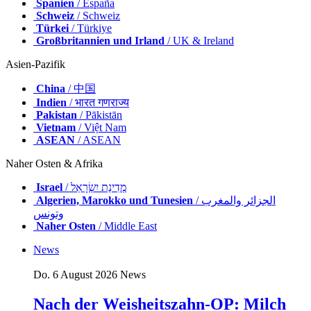
Spanien
/ España
Schweiz
/ Schweiz
Türkei
/ Türkiye
Großbritannien und Irland
/ UK & Ireland
Asien-Pazifik
China
/ 中国
Indien
/ भारत गणराज्य
Pakistan
/ Pākistān
Vietnam
/ Việt Nam
ASEAN
/ ASEAN
Naher Osten & Afrika
Israel
/ מְדִינַת יִשְׂרָאֵל
Algerien, Marokko und Tunesien
/ الجزائر والمغرب
وتونس
Naher Osten
/ Middle East
News
Do. 6 August 2026
News
Nach der Weisheitszahn-OP: Milch