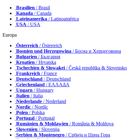
Brasilien
/ Brasil
Kanada
/ Canada
Lateinamerika
/ Latinoamérica
USA
/ USA
Europa
Österreich
/ Österreich
Bosnien und Herzegowina
/ Босна и Херцеговина
Bulgarien
/ България
Kroatien
/ Hrvatska
Tschechien & Slowakei
/ Česká republika & Slovensko
Frankreich
/ France
Deutschland
/ Deutschland
Griechenland
/ ΕΛΛΑΔΑ
Ungarn
/ Hungary
Italien
/ Italia
Niederlande
/ Nederland
Nordic
/ Nordic
Polen
/ Polska
Portugal
/ Portugal
Rumänien & Moldawien
/ România & Moldova
Slowenien
/ Slovenija
Serbien & Montenegro
/ Србија и Црна Гора